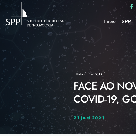
Início
SPP
Mensa
Miss
Estru
Estat
Núcle
Início
/
Notícias
/
FACE AO NO
Parce
Como 
COVID-19, 
Medal
21 JAN 2021