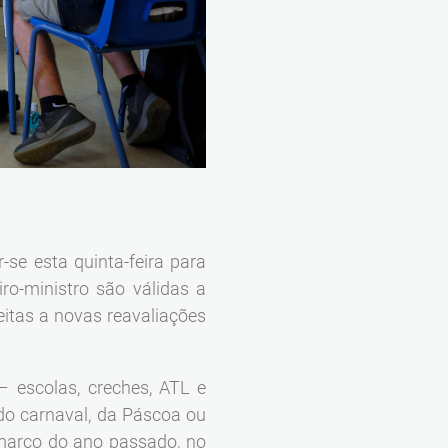
se esta quinta-feira para
o-ministro são válidas a
jeitas a novas reavaliações
– escolas, creches, ATL e
do carnaval, da Páscoa ou
 março do ano passado, no