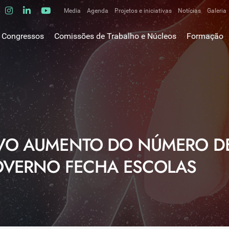
Media
Agenda
Projetos e iniciativas
Notícias
Galeria
Comunicados de imprensa
Congressos
Comissões de Trabalho e Núcleos
Formação
Clipping
gem do Presidente
Comissões de trabalho
Escola da C
ão
Alergologia Respiratória
E-learnings
Bronquiectasias
tura
Hot Topics
Cirurgia Torácica
utos
Fórum das 
Doente Crítico Respiratório
o Museológico
Outros cur
Doenças do Interstício Pulmonar
VO AUMENTO DO NÚMERO DE
iros
Doenças Ocupacionais e do Ambiente
tornar-se sócio
GOVERNO FECHA ESCOLAS
Doenças Vasculares Pulmonares
has de ouro SPP
Fisiopatologia Respiratória e DPOC
Infecciologia Respiratória
Patologia Respiratória do Sono
Pneumologia Oncológica