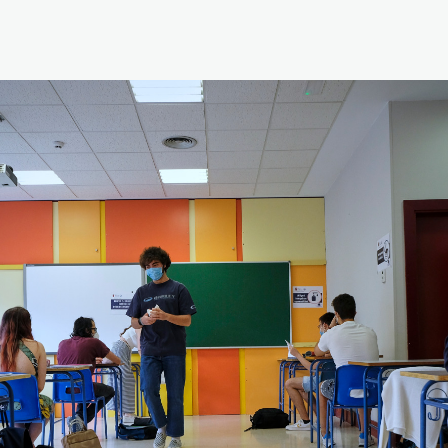
Reabilitação Respiratória
Tabagismo
Técnicas Endoscópicas
Tuberculose
Ventilação Domiciliária
Núcleos e Grupo de Estudos
Núcleo de Cardiopneumologistas
Núcleo de Enfermeiros
Núcleo de Fisioterapeutas Respiratórios
Núcleo Jovens Pneumologistas
Grupo de Estudos Défice de Alfa-1 Antitripsina
Núcleo de Estudo de Fibrose Quística