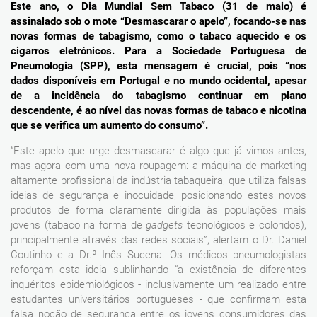
Este ano, o Dia Mundial Sem Tabaco (31 de maio) é
assinalado sob o mote
“Desmascarar o apelo”,
focando-se nas
novas formas de tabagismo, como o tabaco aquecido e os
cigarros eletrónicos. Para a Sociedade Portuguesa de
Pneumologia (SPP), esta mensagem é crucial, pois “nos
dados disponíveis em Portugal e no mundo ocidental, apesar
de a incidência do tabagismo continuar em plano
descendente, é ao nível das novas formas de tabaco e nicotina
que se verifica um aumento do consumo”.
“Este apelo que urge desmascarar é algo que já vimos antes,
mas agora com uma nova roupagem: a máquina de marketing
altamente profissional da indústria tabaqueira, que utiliza falsas
ideias de segurança e inocuidade, posicionando estes novos
produtos de forma claramente dirigida às populações mais
jovens (tabaco na forma de
gadgets
tecnológicos e coloridos),
principalmente através das redes sociais”, alertam o Dr. Daniel
Coutinho e a Dr.ª Inês Sucena. Os médicos pneumologistas
reforçam esta ideia sublinhando “a existência de diferentes
inquéritos epidemiológicos - inclusivamente um realizado entre
estudantes universitários portugueses - que confirmam esta
falsa noção de segurança entre os jovens consumidores das