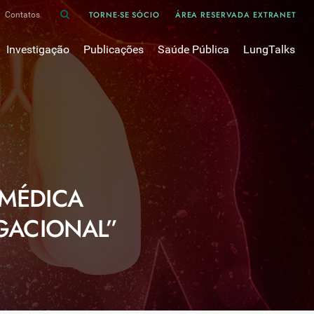
TORNE-SE SÓCIO
ÁREA RESERVADA EXTRANET
Contatos
Investigação
Publicações
Saúde Pública
LungTalks
iência
Bases de dados
Asma
Divulgação
Prémios e Bolsas
Cancro do pulmão
Oxigénio
Revistas Científicas
 em Pneumologia
Projectos de Investigação
COVID-19
Pulmonology
Comissões de Trabalho
COVID Longo 
Pesquisa Bibliográfica
sos
Cuidados Respiratórios Domiciliários
Revistas Médicas
MÉDICA
Dispositivos Inalatórios
Revisões, Recomendações e Tomadas de Posição 
DPOC
GACIONAL”
Arquivo
Pneumonia
50 anos Sociedade Portuguesa de Pneumologia
Sono
Livros Publicados
Tabagismo
Tuberculose