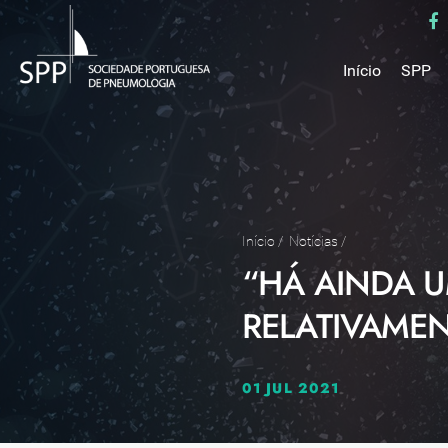
Início
SPP
Mensa
Miss
Estru
Estat
Núcle
Início
/
Notícias
/
“HÁ AINDA 
Parce
Como 
RELATIVAME
Medal
01 JUL 2021