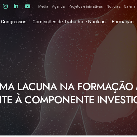
Media
Agenda
Projetos e iniciativas
Notícias
Galeria
Comunicados de imprensa
Congressos
Comissões de Trabalho e Núcleos
Formação
Clipping
gem do Presidente
Comissões de trabalho
Escola da C
ão
Alergologia Respiratória
E-learnings
Bronquiectasias
tura
Hot Topics
Cirurgia Torácica
utos
Fórum das 
Doente Crítico Respiratório
o Museológico
Outros cur
Doenças do Interstício Pulmonar
UMA LACUNA NA FORMAÇÃO 
iros
Doenças Ocupacionais e do Ambiente
tornar-se sócio
NTE À COMPONENTE INVESTI
Doenças Vasculares Pulmonares
has de ouro SPP
Fisiopatologia Respiratória e DPOC
Infecciologia Respiratória
Patologia Respiratória do Sono
Pneumologia Oncológica