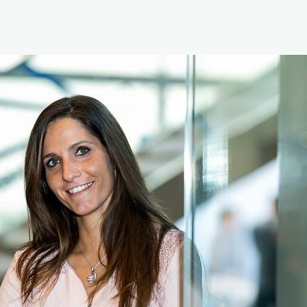
Reabilitação Respiratória
Tabagismo
Técnicas Endoscópicas
Tuberculose
Ventilação Domiciliária
Núcleos e Grupo de Estudos
Núcleo de Cardiopneumologistas
Núcleo de Enfermeiros
Núcleo de Fisioterapeutas Respiratórios
Núcleo Jovens Pneumologistas
Grupo de Estudos Défice de Alfa-1 Antitripsina
Núcleo de Estudo de Fibrose Quística