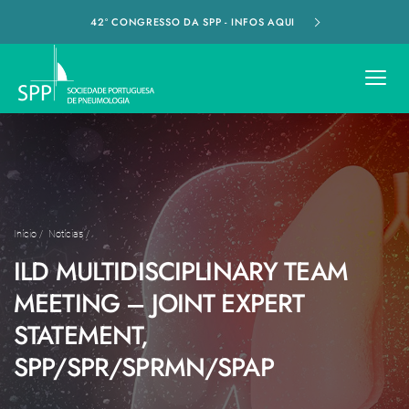
42º CONGRESSO DA SPP - INFOS AQUI
Início
/
Notícias
/
ILD MULTIDISCIPLINARY TEAM
MEETING – JOINT EXPERT
STATEMENT,
SPP/SPR/SPRMN/SPAP