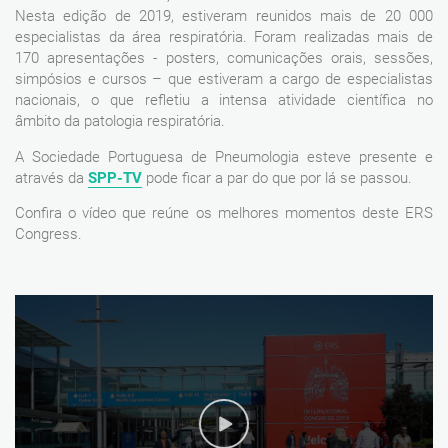
Nesta edição de 2019, estiveram reunidos mais de 20 000
especialistas da área respiratória. Foram realizadas mais de
170 apresentações - posters, comunicações orais, sessões,
simpósios e cursos – que estiveram a cargo de especialistas
nacionais, o que refletiu a intensa atividade científica no
âmbito da patologia respiratória.
A Sociedade Portuguesa de Pneumologia esteve presente e
através da
SPP-TV
pode ficar a par do que por lá se passou.
Confira o vídeo que reúne os melhores momentos deste ERS
Congress.