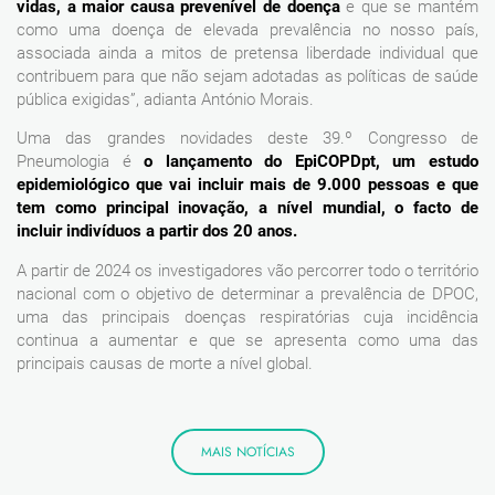
vidas, a maior causa prevenível de doença
e que se mantém
como uma doença de elevada prevalência no nosso país,
associada ainda a mitos de pretensa liberdade individual que
contribuem para que não sejam adotadas as políticas de saúde
pública exigidas”, adianta António Morais.
Uma das grandes novidades deste 39.º Congresso de
Pneumologia é
o lançamento do EpiCOPDpt, um estudo
epidemiológico que vai incluir mais de 9.000 pessoas e que
tem como principal inovação, a nível mundial, o facto de
incluir indivíduos a partir dos 20 anos.
A partir de 2024 os investigadores vão percorrer todo o território
nacional com o objetivo de determinar a prevalência de DPOC,
uma das principais doenças respiratórias cuja incidência
continua a aumentar e que se apresenta como uma das
principais causas de morte a nível global.
MAIS NOTÍCIAS