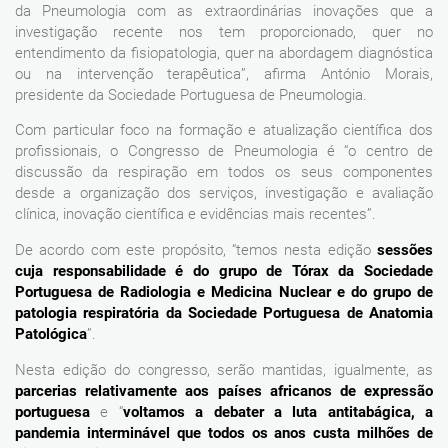
da Pneumologia com as extraordinárias inovações que a
investigação recente nos tem proporcionado, quer no
entendimento da fisiopatologia, quer na abordagem diagnóstica
ou na intervenção terapêutica”, afirma António Morais,
presidente da Sociedade Portuguesa de Pneumologia.
Com particular foco na formação e atualização científica dos
profissionais, o Congresso de Pneumologia é “o centro de
discussão da respiração em todos os seus componentes
desde a organização dos serviços, investigação e avaliação
clínica, inovação científica e evidências mais recentes”.
De acordo com este propósito, “temos nesta edição
sessões
cuja responsabilidade é do grupo de Tórax da Sociedade
Portuguesa de Radiologia e Medicina Nuclear e do grupo de
patologia respiratória da Sociedade Portuguesa de Anatomia
Patológica
”.
Nesta edição do congresso, serão mantidas, igualmente, as
parcerias relativamente aos países africanos de expressão
portuguesa
e “
voltamos a debater a luta antitabágica, a
pandemia interminável que todos os anos custa milhões de