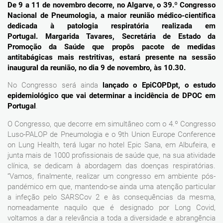
De 9 a 11 de novembro decorre, no Algarve, o 39.º Congresso
Nacional de Pneumologia, a maior reunião médico-científica
dedicada à patologia respiratória realizada em
Portugal. Margarida Tavares, Secretária de Estado da
Promoção da Saúde que propôs pacote de medidas
antitabágicas mais restritivas, estará presente na sessão
inaugural da reunião, no dia 9 de novembro, às 10.30.
No Congresso será ainda
lançado o EpiCOPDpt, o estudo
epidemiológico que vai determinar a incidência de DPOC em
Portugal
.
O Congresso, que decorre em simultâneo com o 4.º Congresso
Luso-PALOP de Pneumologia e o 9th Union Europe Conference
on Lung Health, terá lugar no hotel Epic Sana, em Albufeira, e
junta mais de 1000 profissionais de saúde que, na sua atividade
clínica, se dedicam à abordagem das doenças respiratórias.
“Vamos, finalmente, realizar um congresso em ambiente pós-
pandémico em que, mantendo-se ainda uma atenção particular
a infeção pelo SARSCov 2 e às consequências da mesma,
nomeadamente naquilo que é designado por Long Covid,
voltamos a dar a relevância a toda a diversidade e abrangência