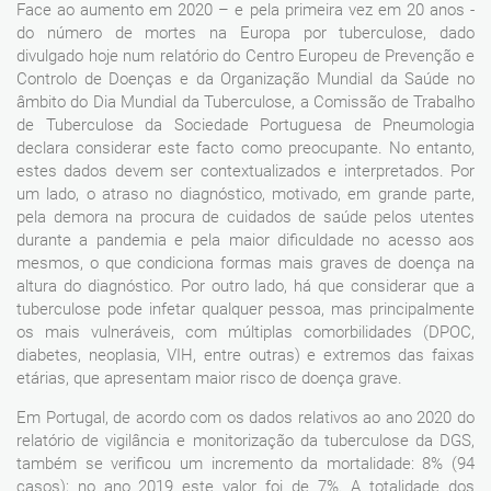
Face ao aumento em 2020 – e pela primeira vez em 20 anos -
do número de mortes na Europa por tuberculose, dado
divulgado hoje num relatório do Centro Europeu de Prevenção e
Controlo de Doenças e da Organização Mundial da Saúde no
âmbito do Dia Mundial da Tuberculose, a Comissão de Trabalho
de Tuberculose da Sociedade Portuguesa de Pneumologia
declara considerar este facto como preocupante. No entanto,
estes dados devem ser contextualizados e interpretados. Por
um lado, o atraso no diagnóstico, motivado, em grande parte,
pela demora na procura de cuidados de saúde pelos utentes
durante a pandemia e pela maior dificuldade no acesso aos
mesmos, o que condiciona formas mais graves de doença na
altura do diagnóstico. Por outro lado, há que considerar que a
tuberculose pode infetar qualquer pessoa, mas principalmente
os mais vulneráveis, com múltiplas comorbilidades (DPOC,
diabetes, neoplasia, VIH, entre outras) e extremos das faixas
etárias, que apresentam maior risco de doença grave.
Em Portugal, de acordo com os dados relativos ao ano 2020 do
relatório de vigilância e monitorização da tuberculose da DGS,
também se verificou um incremento da mortalidade: 8% (94
casos); no ano 2019 este valor foi de 7%. A totalidade dos