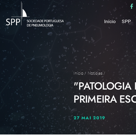
Início
SPP
Mensa
Miss
Estru
Estat
Núcle
Início
/
Notícias
/
"PATOLOGIA 
Parce
Como 
PRIMEIRA ES
Medal
27 MAI 2019