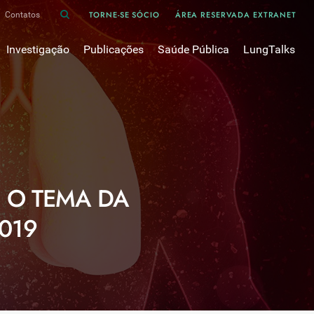
TORNE-SE SÓCIO
ÁREA RESERVADA EXTRANET
Contatos
Investigação
Publicações
Saúde Pública
LungTalks
iência
Bases de dados
Asma
Divulgação
Prémios e Bolsas
Cancro do pulmão
Oxigénio
Revistas Científicas
 em Pneumologia
Projectos de Investigação
COVID-19
Pulmonology
Comissões de Trabalho
COVID Longo 
Pesquisa Bibliográfica
sos
Cuidados Respiratórios Domiciliários
Revistas Médicas
I O TEMA DA
Dispositivos Inalatórios
Revisões, Recomendações e Tomadas de Posição 
DPOC
019
Arquivo
Pneumonia
50 anos Sociedade Portuguesa de Pneumologia
Sono
Livros Publicados
Tabagismo
Tuberculose