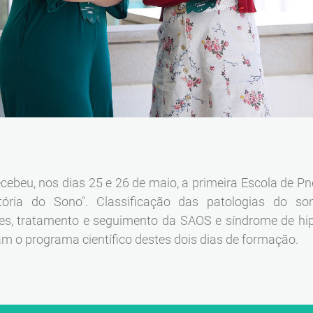
cebeu, nos dias 25 e 26 de maio, a primeira Escola de 
tória do Sono". Classificação das patologias do sono
des, tratamento e seguimento da SAOS e síndrome de hi
 o programa científico destes dois dias de formação.