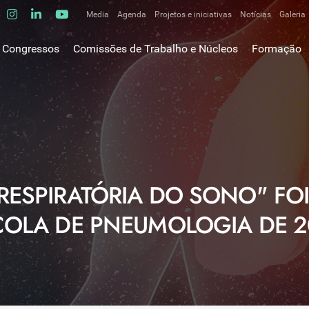
Media
Agenda
Projetos e iniciativas
Notícias
Galeria
Comunicados de imprensa
Congressos
Comissões de Trabalho e Núcleos
Formação
Clipping
gem do Presidente
Comissões de trabalho
Escola da C
ão
Alergologia Respiratória
E-learnings
Bronquiectasias
tura
Hot Topics
Cirurgia Torácica
utos
Fórum das 
Doente Crítico Respiratório
o Museológico
Outros cur
Doenças do Interstício Pulmonar
RESPIRATÓRIA DO SONO" FO
iros
Doenças Ocupacionais e do Ambiente
tornar-se sócio
COLA DE PNEUMOLOGIA DE 2
Doenças Vasculares Pulmonares
has de ouro SPP
Fisiopatologia Respiratória e DPOC
Infecciologia Respiratória
Patologia Respiratória do Sono
Pneumologia Oncológica