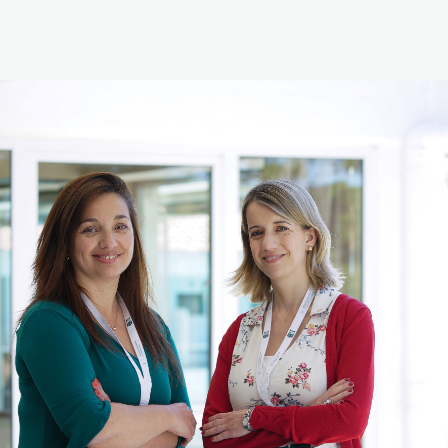
Reabilitação Respiratória
Tabagismo
Técnicas Endoscópicas
Tuberculose
Ventilação Domiciliária
Núcleos e Grupo de Estudos
Núcleo de Cardiopneumologistas
Núcleo de Enfermeiros
Núcleo de Fisioterapeutas Respiratórios
Núcleo Jovens Pneumologistas
Grupo de Estudos Défice de Alfa-1 Antitripsina
Núcleo de Estudo de Fibrose Quística