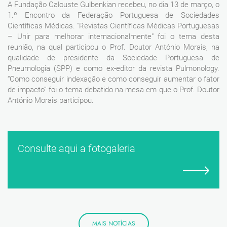
A Fundação Calouste Gulbenkian recebeu, no dia 13 de março, o
1.º Encontro da Federação Portuguesa de Sociedades
Científicas Médicas. "Revistas Científicas Médicas Portuguesas
– Unir para melhorar internacionalmente" foi o tema desta
reunião, na qual participou o Prof. Doutor António Morais, na
qualidade de presidente da Sociedade Portuguesa de
Pneumologia (SPP) e como ex-editor da revista Pulmonology.
“Como conseguir indexação e como conseguir aumentar o fator
de impacto” foi o tema debatido na mesa em que o Prof. Doutor
António Morais participou.
Consulte aqui a fotogaleria
MAIS NOTÍCIAS