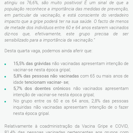
atingiu os 76,6%, são muito positivos! É um sinal de que a
população reconhece a importância das medidas de prevenção,
em particular da vacinação, e está consciente do verdadeiro
impacto que a gripe poderá ter na sua saúde. O facto de menos
de metade dos indivíduos entre 60 e 64 anos estarem vacinados
diz-nos que, efetivamente, este grupo precisa de ser
sensibilizado para a importância da vacinação.”
Desta quarta vaga, podemos ainda aferir que:
15,5% das grávidas
não vacinadas apresentam intenção de
vacinar-se nesta época gripal;
5,8%
das
pessoas não vacinadas
com 65 ou mais anos de
idade
tencionam vacinar- se
;
5,7% dos doentes crónico
s não vacinados apresentam
intenção de vacinar-se nesta época gripal;
No grupo entre os 60 e os 64 anos, 2,8% das pessoas
inquiridas não vacinadas apresentam intenção de o fazer
nesta época gripal.
Relativamente à coadministração da Vacina Gripe e COVID,
81,4% das pessoas vacinadas pertencentes aos grupos com