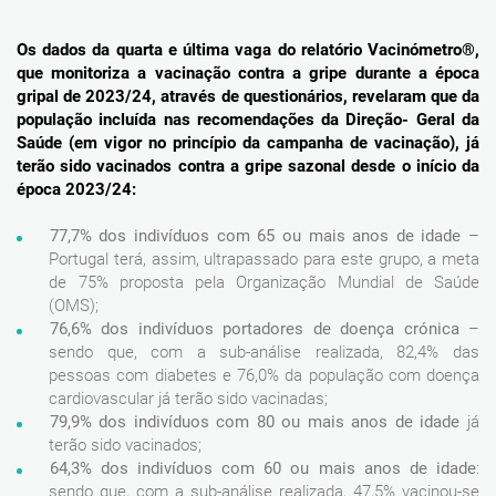
Os dados da quarta e última vaga do relatório Vacinómetro®,
que monitoriza a vacinação contra a gripe durante a época
gripal de 2023/24, através de questionários, revelaram que da
população incluída nas recomendações da Direção- Geral da
Saúde (em vigor no princípio da campanha de vacinação), já
terão sido vacinados contra a gripe sazonal desde o início da
época 2023/24:
77,7% dos indivíduos com 65 ou mais anos de idade
–
Portugal terá, assim, ultrapassado para este grupo, a meta
de 75% proposta pela Organização Mundial de Saúde
(OMS);
76,6%
dos
indivíduos
portadores
de
doença
crónica
–
sendo que, com a sub-análise realizada, 82,4% das
pessoas com diabetes e 76,0% da população com doença
cardiovascular já terão sido vacinadas;
79,9%
dos indivíduos com 80 ou mais anos de idade
já
terão sido vacinados;
64,3% dos indivíduos com 60 ou mais anos de idade
:
sendo que, com a sub-análise realizada, 47,5% vacinou-se