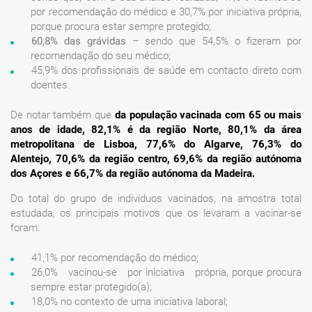
por recomendação do médico e 30,7% por iniciativa própria,
porque procura estar sempre protegido;
60,8% das grávidas
– sendo que 54,5% o fizeram por
recomendação do seu médico;
45,9% dos profissionais de saúde em contacto direto com
doentes.
De notar também que
da população vacinada com 65 ou mais
anos de idade, 82,1% é da região Norte, 80,1% da área
metropolitana de Lisboa, 77,6% do Algarve, 76,3% do
Alentejo, 70,6% da região centro, 69,6% da região autónoma
dos Açores e 66,7% da região autónoma da Madeira.
Do total do grupo de indivíduos vacinados, na amostra total
estudada, os principais motivos que os levaram a vacinar-se
foram:
41,1% por recomendação do médico;
26,0% vacinou-se por iniciativa própria, porque procura
sempre estar protegido(a);
18,0% no contexto de uma iniciativa laboral;