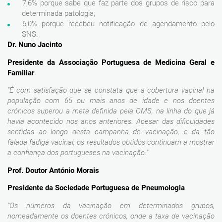
7,6% porque sabe que faz parte dos grupos de risco para
determinada patologia;
6,0% porque recebeu notificação de agendamento pelo
SNS.
Dr. Nuno Jacinto
Presidente da Associação Portuguesa de Medicina Geral e
Familiar
"É com satisfação que se constata que a cobertura vacinal na
população com 65 ou mais anos de idade e nos doentes
crónicos superou a meta definida pela OMS, na linha do que já
havia acontecido nos anos anteriores. Apesar das dificuldades
sentidas ao longo desta campanha de vacinação, e da tão
falada fadiga vacinal, os resultados obtidos continuam a mostrar
a confiança dos portugueses na vacinação."
Prof. Doutor António Morais
Presidente da Sociedade Portuguesa de Pneumologia
"Os números da vacinação em determinados grupos,
nomeadamente os doentes crónicos, onde a taxa de vacinação