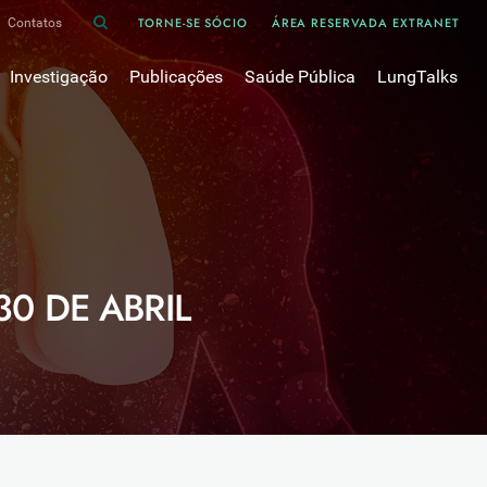
TORNE-SE SÓCIO
ÁREA RESERVADA EXTRANET
Contatos
Investigação
Publicações
Saúde Pública
LungTalks
iência
Bases de dados
Asma
Divulgação
Prémios e Bolsas
Cancro do pulmão
Oxigénio
Revistas Científicas
 em Pneumologia
Projectos de Investigação
COVID-19
Pulmonology
Comissões de Trabalho
COVID Longo 
Pesquisa Bibliográfica
sos
Cuidados Respiratórios Domiciliários
Revistas Médicas
0 DE ABRIL
Dispositivos Inalatórios
Revisões, Recomendações e Tomadas de Posição 
DPOC
Arquivo
Pneumonia
50 anos Sociedade Portuguesa de Pneumologia
Sono
Livros Publicados
Tabagismo
Tuberculose