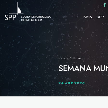
Início
SPP
Mensa
Miss
Estru
Estat
Núcle
Início
/
Notícias
/
SEMANA MUND
Parce
Como 
Medal
24 ABR 2026