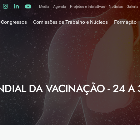
Media
Agenda
Projetos e iniciativas
Notícias
Galeria
Comunicados de imprensa
Congressos
Comissões de Trabalho e Núcleos
Formação
Clipping
gem do Presidente
Comissões de trabalho
Escola da C
ão
Alergologia Respiratória
E-learnings
Bronquiectasias
tura
Hot Topics
Cirurgia Torácica
utos
Fórum das 
Doente Crítico Respiratório
o Museológico
Outros cur
Doenças do Interstício Pulmonar
IAL DA VACINAÇÃO - 24 A 3
iros
Doenças Ocupacionais e do Ambiente
tornar-se sócio
Doenças Vasculares Pulmonares
has de ouro SPP
Fisiopatologia Respiratória e DPOC
Infecciologia Respiratória
Patologia Respiratória do Sono
Pneumologia Oncológica