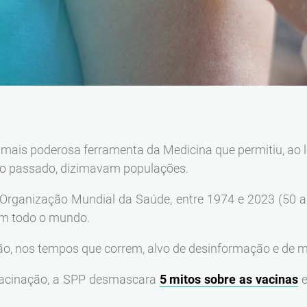
mais poderosa ferramenta da Medicina que permitiu, ao l
 no passado, dizimavam populações.
rganização Mundial da Saúde, entre 1974 e 2023 (50 a
em todo o mundo.
ão, nos tempos que correm, alvo de desinformação e de m
acinação, a SPP desmascara
5 mitos sobre as vacinas
e