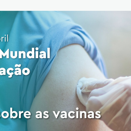
Reabilitação Respiratória
Tabagismo
Técnicas Endoscópicas
Tuberculose
Ventilação Domiciliária
Núcleos e Grupo de Estudos
Núcleo de Cardiopneumologistas
Núcleo de Enfermeiros
Núcleo de Fisioterapeutas Respiratórios
Núcleo Jovens Pneumologistas
Grupo de Estudos Défice de Alfa-1 Antitripsina
Núcleo de Estudo de Fibrose Quística