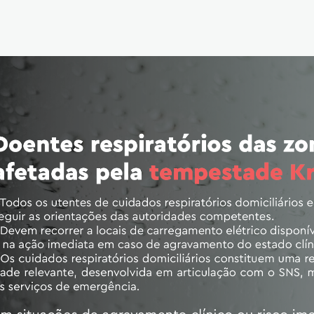
Reabilitação Respiratória
Tabagismo
Técnicas Endoscópicas
Tuberculose
Ventilação Domiciliária
Núcleos e Grupo de Estudos
Núcleo de Cardiopneumologistas
Núcleo de Enfermeiros
Núcleo de Fisioterapeutas Respiratórios
Núcleo Jovens Pneumologistas
Grupo de Estudos Défice de Alfa-1 Antitripsina
Núcleo de Estudo de Fibrose Quística