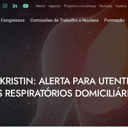
Media
Agenda
Projetos e iniciativas
Notícias
Galeria
Comunicados de imprensa
Congressos
Comissões de Trabalho e Núcleos
Formação
Clipping
gem do Presidente
Comissões de trabalho
Escola da C
ão
Alergologia Respiratória
E-learnings
Bronquiectasias
tura
Hot Topics
Cirurgia Torácica
utos
Fórum das 
Doente Crítico Respiratório
o Museológico
Outros cur
Doenças do Interstício Pulmonar
KRISTIN: ALERTA PARA UTEN
iros
Doenças Ocupacionais e do Ambiente
tornar-se sócio
S RESPIRATÓRIOS DOMICILIÁR
Doenças Vasculares Pulmonares
has de ouro SPP
Fisiopatologia Respiratória e DPOC
Infecciologia Respiratória
Patologia Respiratória do Sono
Pneumologia Oncológica