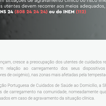
nçam, cresce a preocupação dos utentes de cuidados resp
em relação ao carregamento dos seus dispositivos 
res de oxigénio), nas zonas mais afetadas pela tempestad
ão Portuguesa de Cuidados de Saúde ao Domicílio, a SP
s de carregamento na comunidade, nomeadamente quar
ados em caso de agravamento da situação clínica.