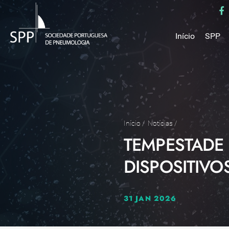
Início
SPP
Mensa
Miss
Estru
Estat
Núcle
Início
/
Notícias
/
TEMPESTADE 
Parce
Como 
DISPOSITIVO
Medal
31 JAN 2026