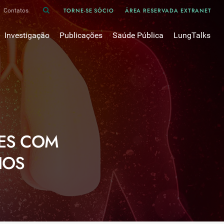
TORNE-SE SÓCIO
ÁREA RESERVADA EXTRANET
Contatos
Investigação
Publicações
Saúde Pública
LungTalks
iência
Bases de dados
Asma
Divulgação
Prémios e Bolsas
Cancro do pulmão
Oxigénio
Revistas Científicas
 em Pneumologia
Projectos de Investigação
COVID-19
Pulmonology
Comissões de Trabalho
COVID Longo 
Pesquisa Bibliográfica
sos
Cuidados Respiratórios Domiciliários
Revistas Médicas
TES COM
Dispositivos Inalatórios
Revisões, Recomendações e Tomadas de Posição 
DPOC
IOS
Arquivo
Pneumonia
50 anos Sociedade Portuguesa de Pneumologia
Sono
Livros Publicados
Tabagismo
Tuberculose