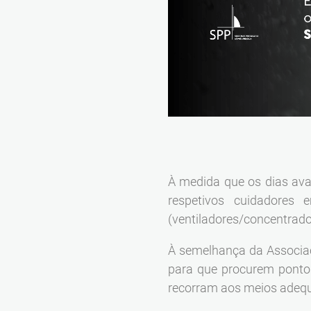
À medida que os dias ava
respetivos cuidadores 
(ventiladores/concentrado
À semelhança da Associaç
para que procurem ponto
recorram aos meios adequ