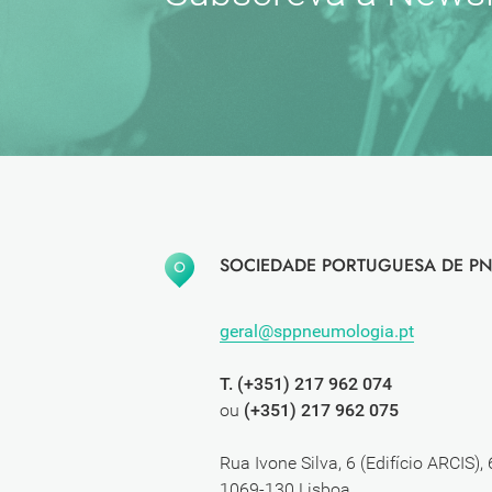
SOCIEDADE PORTUGUESA DE PN
geral@sppneumologia.pt
T. (+351) 217 962 074
ou
(+351) 217 962 075
Rua Ivone Silva, 6 (Edifício ARCIS),
1069-130 Lisboa