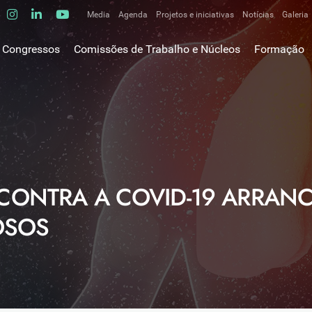
Media
Agenda
Projetos e iniciativas
Notícias
Galeria
Comunicados de imprensa
Congressos
Comissões de Trabalho e Núcleos
Formação
Clipping
gem do Presidente
Comissões de trabalho
Escola da C
ão
Alergologia Respiratória
E-learnings
Bronquiectasias
tura
Hot Topics
Cirurgia Torácica
utos
Fórum das 
Doente Crítico Respiratório
o Museológico
Outros cur
Doenças do Interstício Pulmonar
CONTRA A COVID-19 ARRANC
iros
Doenças Ocupacionais e do Ambiente
tornar-se sócio
OSOS
Doenças Vasculares Pulmonares
has de ouro SPP
Fisiopatologia Respiratória e DPOC
Infecciologia Respiratória
Patologia Respiratória do Sono
Pneumologia Oncológica