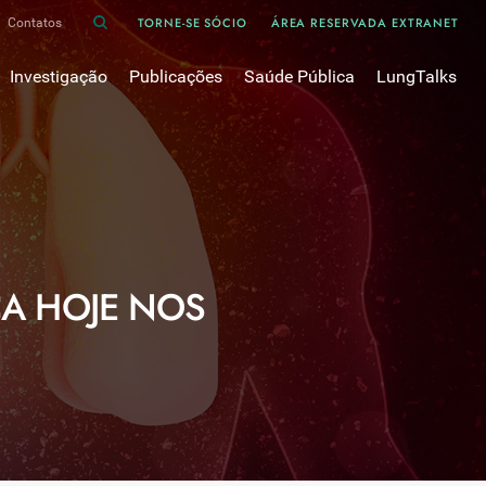
TORNE-SE SÓCIO
ÁREA RESERVADA EXTRANET
Contatos
Investigação
Publicações
Saúde Pública
LungTalks
iência
Bases de dados
Asma
Divulgação
Prémios e Bolsas
Cancro do pulmão
Oxigénio
Revistas Científicas
 em Pneumologia
Projectos de Investigação
COVID-19
Pulmonology
Comissões de Trabalho
COVID Longo 
Pesquisa Bibliográfica
sos
Cuidados Respiratórios Domiciliários
Revistas Médicas
A HOJE NOS
Dispositivos Inalatórios
Revisões, Recomendações e Tomadas de Posição 
DPOC
Arquivo
Pneumonia
50 anos Sociedade Portuguesa de Pneumologia
Sono
Livros Publicados
Tabagismo
Tuberculose