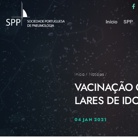
Início
SPP
Mensa
Miss
Estru
Estat
Núcle
Início
/
Notícias
/
VACINAÇÃO 
Parce
Como 
LARES DE ID
Medal
04 JAN 2021