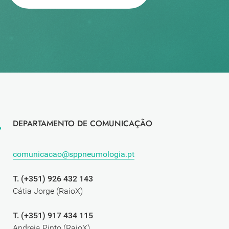
DEPARTAMENTO DE COMUNICAÇÃO
comunicacao@sppneumologia.pt
T. (+351) 926 432 143
Cátia Jorge (RaioX)
T. (+351) 917 434 115
Andreia Pinto (RaioX)