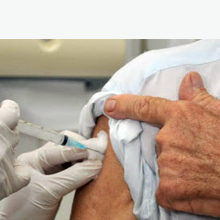
Reabilitação Respiratória
Tabagismo
Técnicas Endoscópicas
Tuberculose
Ventilação Domiciliária
Núcleos e Grupo de Estudos
Núcleo de Cardiopneumologistas
Núcleo de Enfermeiros
Núcleo de Fisioterapeutas Respiratórios
Núcleo Jovens Pneumologistas
Grupo de Estudos Défice de Alfa-1 Antitripsina
Núcleo de Estudo de Fibrose Quística