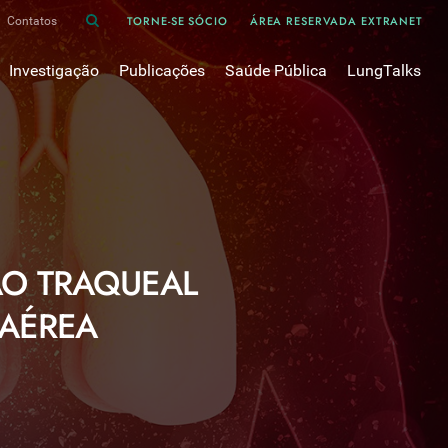
TORNE-SE SÓCIO
ÁREA RESERVADA EXTRANET
Contatos
Investigação
Publicações
Saúde Pública
LungTalks
iência
Bases de dados
Asma
Divulgação
Prémios e Bolsas
Cancro do pulmão
Oxigénio
Revistas Científicas
 em Pneumologia
Projectos de Investigação
COVID-19
Pulmonology
Comissões de Trabalho
COVID Longo 
Pesquisa Bibliográfica
sos
Cuidados Respiratórios Domiciliários
Revistas Médicas
ÃO TRAQUEAL
Dispositivos Inalatórios
Revisões, Recomendações e Tomadas de Posição 
DPOC
 AÉREA
Arquivo
Pneumonia
50 anos Sociedade Portuguesa de Pneumologia
Sono
Livros Publicados
Tabagismo
Tuberculose