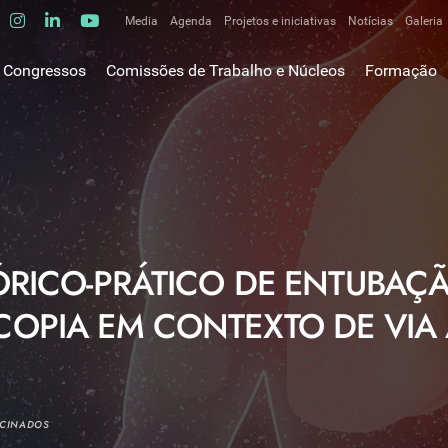
Media
Agenda
Projetos e iniciativas
Notícias
Galeria
Comunicados de imprensa
Congressos
Comissões de Trabalho e Núcleos
Formação
Clipping
gem do Presidente
Comissões de trabalho
Escola da C
ão
Alergologia Respiratória
E-learnings
Bronquiectasias
tura
Hot Topics
Cirurgia Torácica
utos
Fórum das 
Doente Crítico Respiratório
o Museológico
Outros cur
Doenças do Interstício Pulmonar
ÓRICO-PRÁTICO DE ENTUBAÇ
iros
Doenças Ocupacionais e do Ambiente
tornar-se sócio
COPIA EM CONTEXTO DE VIA
Doenças Vasculares Pulmonares
has de ouro SPP
Fisiopatologia Respiratória e DPOC
Infecciologia Respiratória
Patologia Respiratória do Sono
OCINADOS
Pneumologia Oncológica