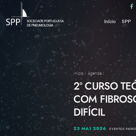
Início
SPP
Mensa
Miss
Estru
Estat
Núcle
Início
/
Agenda
/
2º CURSO TE
Parce
Como 
COM FIBROS
Medal
DIFÍCIL
23 MAI 2026
EVENTOS PATR