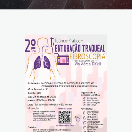
Reabilitação Respiratória
Tabagismo
Técnicas Endoscópicas
Tuberculose
Ventilação Domiciliária
Núcleos e Grupo de Estudos
Núcleo de Cardiopneumologistas
Núcleo de Enfermeiros
Núcleo de Fisioterapeutas Respiratórios
Núcleo Jovens Pneumologistas
Grupo de Estudos Défice de Alfa-1 Antitripsina
Núcleo de Estudo de Fibrose Quística