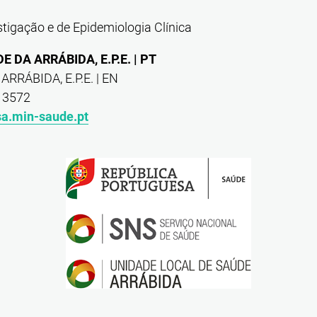
tigação e de Epidemiologia Clínica
 DA ARRÁBIDA, E.P.E. | PT
RRÁBIDA, E.P.E. | EN
: 3572
a.min-saude.pt