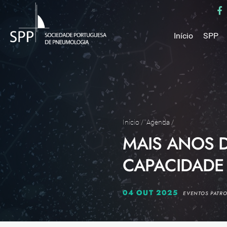
Início
SPP
Mensa
Miss
Estru
Estat
Núcle
Início
/
Agenda
/
MAIS ANOS D
Parce
Como 
CAPACIDADE
Medal
04 OUT 2025
EVENTOS PATR