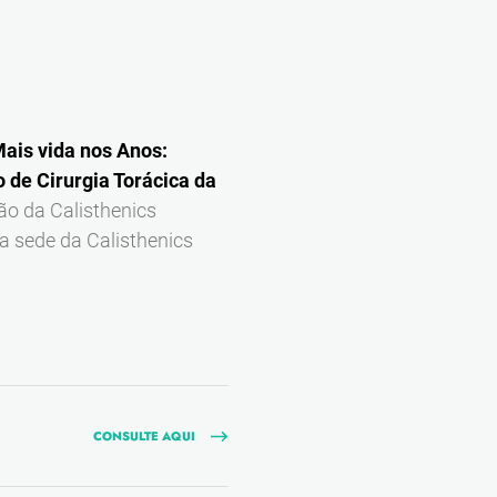
Mais vida nos Anos:
de Cirurgia Torácica da
ão da Calisthenics
a sede da Calisthenics
CONSULTE AQUI