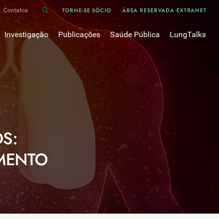
TORNE-SE SÓCIO
ÁREA RESERVADA EXTRANET
Contatos
Investigação
Publicações
Saúde Pública
LungTalks
iência
Bases de dados
Asma
Divulgação
Prémios e Bolsas
Cancro do pulmão
Oxigénio
Revistas Científicas
 em Pneumologia
Projectos de Investigação
COVID-19
Pulmonology
Comissões de Trabalho
COVID Longo 
Pesquisa Bibliográfica
sos
Cuidados Respiratórios Domiciliários
Revistas Médicas
S:
Dispositivos Inalatórios
Revisões, Recomendações e Tomadas de Posição 
DPOC
MENTO
Arquivo
Pneumonia
50 anos Sociedade Portuguesa de Pneumologia
Sono
Livros Publicados
Tabagismo
Tuberculose