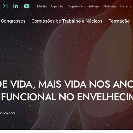
Media
Agenda
Projetos e iniciativas
Notícias
Galeria
Comunicados de imprensa
Congressos
Comissões de Trabalho e Núcleos
Formação
Clipping
gem do Presidente
Comissões de trabalho
Escola da C
ão
Alergologia Respiratória
E-learnings
Bronquiectasias
tura
Hot Topics
Cirurgia Torácica
utos
Fórum das 
Doente Crítico Respiratório
o Museológico
Outros cur
Doenças do Interstício Pulmonar
E VIDA, MAIS VIDA NOS ANO
iros
Doenças Ocupacionais e do Ambiente
tornar-se sócio
 FUNCIONAL NO ENVELHECI
Doenças Vasculares Pulmonares
has de ouro SPP
Fisiopatologia Respiratória e DPOC
Infecciologia Respiratória
OCINADOS
Patologia Respiratória do Sono
Pneumologia Oncológica