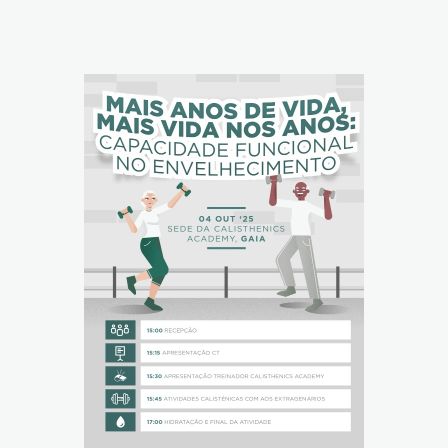
Reabilitação Respiratória
Tabagismo
Técnicas Endoscópicas
Tuberculose
Ventilação Domiciliária
Núcleos e Grupo de Estudos
Núcleo de Cardiopneumologistas
Núcleo de Enfermeiros
Núcleo de Fisioterapeutas Respiratórios
Núcleo Jovens Pneumologistas
Grupo de Estudos Défice de Alfa-1 Antitripsina
Núcleo de Estudo de Fibrose Quística