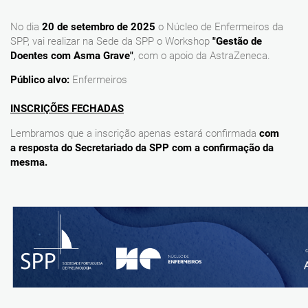
No dia
20 de setembro de 2025
o Núcleo de Enfermeiros da
SPP, vai realizar na Sede da SPP o Workshop
"Gestão de
Doentes com Asma Grave"
, com o apoio da AstraZeneca.
Público alvo:
Enfermeiros
INSCRIÇÕES FECHADAS
Lembramos que a inscrição apenas estará confirmada
com
a resposta do Secretariado da SPP com a confirmação da
mesma.