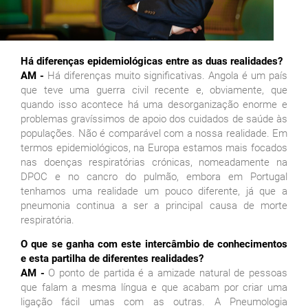
Há diferenças epidemiológicas entre as duas realidades?
AM -
Há diferenças muito significativas. Angola é um país
que teve uma guerra civil recente e, obviamente, que
quando isso acontece há uma desorganização enorme e
problemas gravíssimos de apoio dos cuidados de saúde às
populações. Não é comparável com a nossa realidade. Em
termos epidemiológicos, na Europa estamos mais focados
nas doenças respiratórias crónicas, nomeadamente na
DPOC e no cancro do pulmão, embora em Portugal
tenhamos uma realidade um pouco diferente, já que a
pneumonia continua a ser a principal causa de morte
respiratória.
O que se ganha com este intercâmbio de conhecimentos
e esta partilha de diferentes realidades?
AM -
O ponto de partida é a amizade natural de pessoas
que falam a mesma língua e que acabam por criar uma
ligação fácil umas com as outras. A Pneumologia