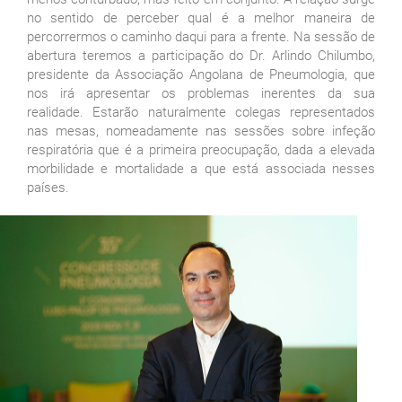
no sentido de perceber qual é a melhor maneira de
percorrermos o caminho daqui para a frente. Na sessão de
abertura teremos a participação do Dr. Arlindo Chilumbo,
presidente da Associação Angolana de Pneumologia, que
nos irá apresentar os problemas inerentes da sua
realidade. Estarão naturalmente colegas representados
nas mesas, nomeadamente nas sessões sobre infeção
respiratória que é a primeira preocupação, dada a elevada
morbilidade e mortalidade a que está associada nesses
países.