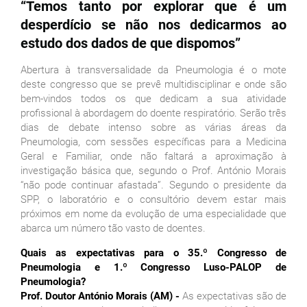
“
Temos tanto por explorar que é um
desperdício se não nos dedicarmos ao
estudo dos dados de que dispomos”
Abertura à transversalidade da Pneumologia é o mote
deste congresso que se prevê multidisciplinar e onde são
bem-vindos todos os que dedicam a sua atividade
profissional à abordagem do doente respiratório. Serão três
dias de debate intenso sobre as várias áreas da
Pneumologia, com sessões específicas para a Medicina
Geral e Familiar, onde não faltará a aproximação à
investigação básica que, segundo o Prof. António Morais
“não pode continuar afastada”. Segundo o presidente da
SPP, o laboratório e o consultório devem estar mais
próximos em nome da evolução de uma especialidade que
abarca um número tão vasto de doentes.
Quais as expectativas para o 35.º Congresso de
Pneumologia e 1.º Congresso Luso-PALOP de
Pneumologia?
Prof. Doutor António Morais (AM) -
As expectativas são de