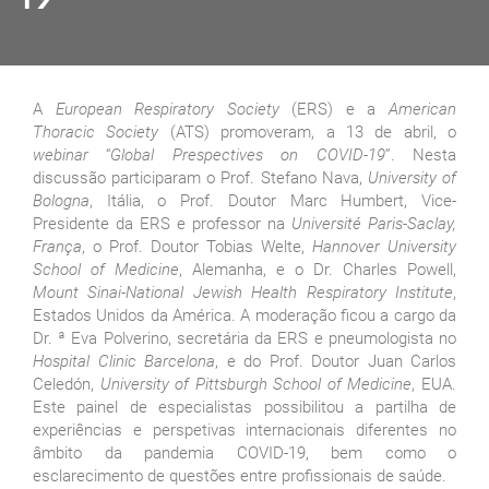
A
European Respiratory Society
(ERS) e a
American
Thoracic Society
(ATS) promoveram, a 13 de abril, o
webinar
“
Global Prespectives on COVID-19
”. Nesta
discussão participaram o Prof. Stefano Nava,
University of
Bologna
, Itália, o Prof. Doutor Marc Humbert, Vice-
Presidente da ERS e professor na
Université Paris-Saclay,
França
, o Prof. Doutor Tobias Welte,
Hannover University
School of Medicine
, Alemanha, e o Dr. Charles Powell,
Mount Sinai-National Jewish Health Respiratory Institute
,
Estados Unidos da América. A moderação ficou a cargo da
Dr. ª Eva Polverino, secretária da ERS e pneumologista no
Hospital Clinic Barcelona
, e do Prof. Doutor Juan Carlos
Celedón,
University of Pittsburgh School of Medicine
, EUA.
Este painel de especialistas possibilitou a partilha de
experiências e perspetivas internacionais diferentes no
âmbito da pandemia COVID-19, bem como o
esclarecimento de questões entre profissionais de saúde.