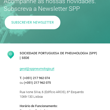
Acompanhe as nossas novidades.
Subscreva a Newsletter SPP
SUBSCREVER NEWSLETTER
SOCIEDADE PORTUGUESA DE PNEUMOLOGIA (SPP)
|
SEDE
geral@sppneumologia.pt
T. (+351) 217 962 074
ou
(+351) 217 962 075
Rua Ivone Silva, 6 (Edifício ARCIS), 6º Esquerdo
1069-130 Lisboa
Horário de Funcionamento: