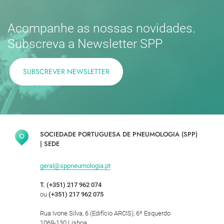
Acompanhe as nossas novidades.
Subscreva a Newsletter SPP
SUBSCREVER NEWSLETTER
SOCIEDADE PORTUGUESA DE PNEUMOLOGIA (SPP)
|
SEDE
geral@sppneumologia.pt
T. (+351) 217 962 074
ou
(+351) 217 962 075
Rua Ivone Silva, 6 (Edifício ARCIS), 6º Esquerdo
1069-130 Lisboa