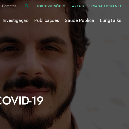
TORNE-SE SÓCIO
ÁREA RESERVADA EXTRANET
Contatos
Investigação
Publicações
Saúde Pública
LungTalks
iência
Bases de dados
Asma
Divulgação
Prémios e Bolsas
Cancro do pulmão
Oxigénio
Revistas Científicas
 em Pneumologia
Projectos de Investigação
COVID-19
Pulmonology
Comissões de Trabalho
COVID Longo 
Pesquisa Bibliográfica
sos
Cuidados Respiratórios Domiciliários
Revistas Médicas
Dispositivos Inalatórios
Revisões, Recomendações e Tomadas de Posição 
DPOC
Arquivo
Pneumonia
OVID-19
50 anos Sociedade Portuguesa de Pneumologia
Sono
Livros Publicados
Tabagismo
Tuberculose