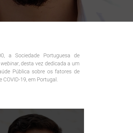
h00, a Sociedade Portuguesa de
o
webinar
, desta vez dedicada a um
úde Pública sobre os fatores de
e COVID-19, em Portugal.