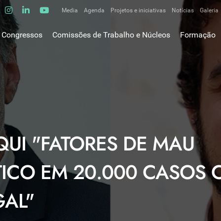
Media
Agenda
Projetos e iniciativas
Notícias
Galeria
Comunicados de imprensa
Congressos
Comissões de Trabalho e Núcleos
Formação
Clipping
gem do Presidente
Comissões de trabalho
Escola da C
ão
Alergologia Respiratória
E-learnings
Bronquiectasias
tura
Hot Topics
Cirurgia Torácica
utos
Fórum das 
Doente Crítico Respiratório
o Museológico
Outros cur
Doenças do Interstício Pulmonar
iros
AQUI "FATORES DE MAU
Doenças Ocupacionais e do Ambiente
tornar-se sócio
Doenças Vasculares Pulmonares
has de ouro SPP
CO EM 20.000 CASOS C
Fisiopatologia Respiratória e DPOC
Infecciologia Respiratória
GAL"
Patologia Respiratória do Sono
Pneumologia Oncológica