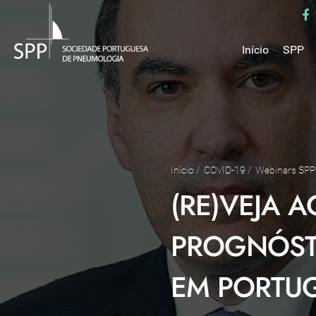
Início
SPP
Mensa
Miss
Estru
Estat
Núcle
Início
/
COVID-19
/
Webinars SPP
Parce
(RE)VEJA 
Como 
Medal
PROGNÓSTI
EM PORTU