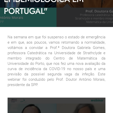
PORTUGAL"
Na semana em que foi suspenso o estado de emergência
e em que, aos poucos, vamos retomando a normalidade,
voltámos a convidar a Prof.ª Doutora Gabriela Gomes,
professora Catedrática na Universidade de Strathclyde e
membro integrado do Centro de Matemática da
Universidade do Porto, que nos fez uma nova avaliação da
curva de incidência da COVID-19 no nosso país e uma
previsão da possível segunda vaga da infeção. Este
webinar foi conduzido pelo Prof. Doutor António Morais,
presidente da SPP.