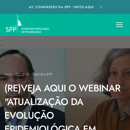
42º CONGRESSO DA SPP - INFOS AQUI
Início
/
COVID-19
/
Webinars SPP
(RE)VEJA AQUI O WEBINAR
"ATUALIZAÇÃO DA
EVOLUÇÃO
EPIDEMIOLÓGICA EM