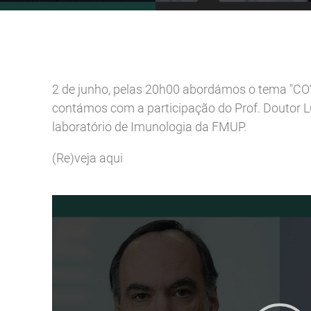
Reabilitação Respiratória
Tabagismo
Técnicas Endoscópicas
Tuberculose
Ventilação Domiciliária
2 de junho, pelas 20h00 abordámos o tema "COVI
Núcleos e Grupo de Estudos
contámos com a participação do Prof. Doutor Luí
Núcleo de Cardiopneumologistas
laboratório de Imunologia da FMUP.
Núcleo de Enfermeiros
Núcleo de Fisioterapeutas Respiratórios
(Re)veja aqui
Núcleo Jovens Pneumologistas
Grupo de Estudos Défice de Alfa-1 Antitripsina
Núcleo de Estudo de Fibrose Quística