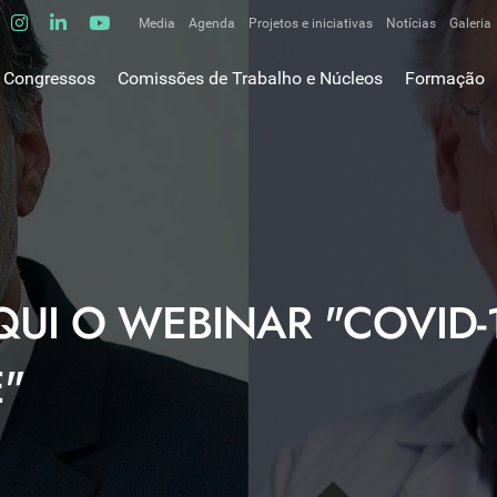
Media
Agenda
Projetos e iniciativas
Notícias
Galeria
Comunicados de imprensa
Congressos
Comissões de Trabalho e Núcleos
Formação
Clipping
gem do Presidente
Comissões de trabalho
Escola da C
ão
Alergologia Respiratória
E-learnings
Bronquiectasias
tura
Hot Topics
Cirurgia Torácica
utos
Fórum das 
Doente Crítico Respiratório
o Museológico
Outros cur
Doenças do Interstício Pulmonar
iros
QUI O WEBINAR "COVID-
Doenças Ocupacionais e do Ambiente
tornar-se sócio
Doenças Vasculares Pulmonares
has de ouro SPP
"
Fisiopatologia Respiratória e DPOC
Infecciologia Respiratória
Patologia Respiratória do Sono
Pneumologia Oncológica