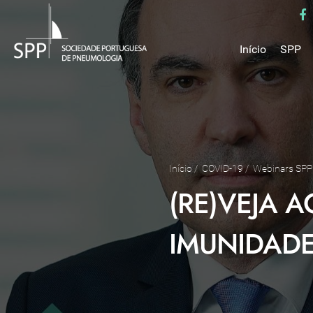
Início
SPP
Mensa
Miss
Estru
Estat
Núcle
Início
/
COVID-19
/
Webinars SPP
Parce
(RE)VEJA A
Como 
Medal
IMUNIDADE