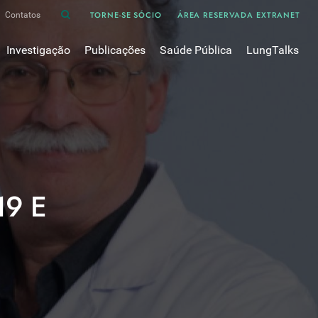
TORNE-SE SÓCIO
ÁREA RESERVADA EXTRANET
Contatos
Investigação
Publicações
Saúde Pública
LungTalks
iência
Bases de dados
Asma
Divulgação
Prémios e Bolsas
Cancro do pulmão
Oxigénio
Revistas Científicas
 em Pneumologia
Projectos de Investigação
COVID-19
Pulmonology
Comissões de Trabalho
COVID Longo 
Pesquisa Bibliográfica
sos
Cuidados Respiratórios Domiciliários
Revistas Médicas
Dispositivos Inalatórios
19 E
Revisões, Recomendações e Tomadas de Posição 
DPOC
Arquivo
Pneumonia
50 anos Sociedade Portuguesa de Pneumologia
Sono
Livros Publicados
Tabagismo
Tuberculose