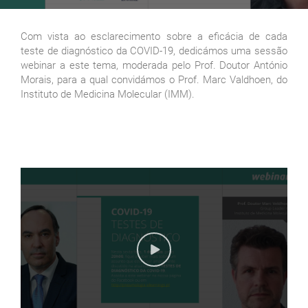
Com vista ao esclarecimento sobre a eficácia de cada
teste de diagnóstico da COVID-19, dedicámos uma sessão
webinar a este tema, moderada pelo Prof. Doutor António
Morais, para a qual convidámos o Prof. Marc Valdhoen, do
Instituto de Medicina Molecular (IMM).