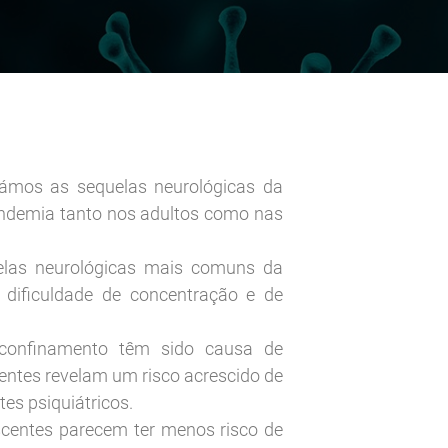
dámos as sequelas neurológicas da
andemia tanto nos adultos como nas
elas neurológicas mais comuns da
 dificuldade de concentração e de
 confinamento têm sido causa de
entes revelam um risco acrescido de
es psiquiátricos.
escentes parecem ter menos risco de