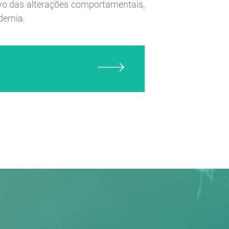
vo das alterações comportamentais,
ndemia.