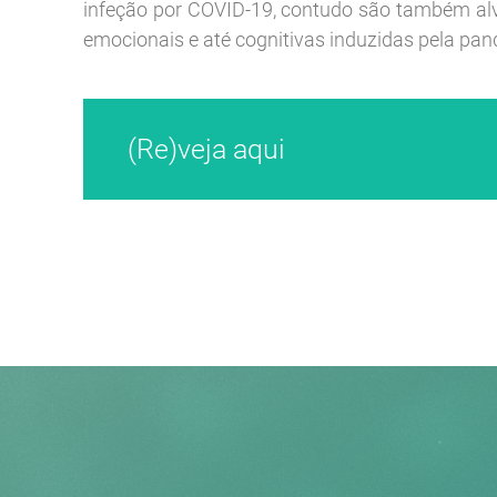
infeção por COVID-19, contudo são também al
emocionais e até cognitivas induzidas pela pa
(Re)veja aqui