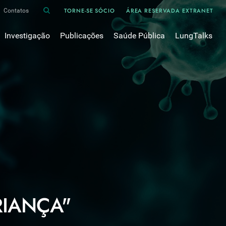
TORNE-SE SÓCIO
ÁREA RESERVADA EXTRANET
Contatos
Investigação
Publicações
Saúde Pública
LungTalks
iência
Bases de dados
Asma
Divulgação
Prémios e Bolsas
Cancro do pulmão
Oxigénio
Revistas Científicas
 em Pneumologia
Projectos de Investigação
COVID-19
Pulmonology
Comissões de Trabalho
COVID Longo 
Pesquisa Bibliográfica
sos
Cuidados Respiratórios Domiciliários
Revistas Médicas
Dispositivos Inalatórios
Revisões, Recomendações e Tomadas de Posição 
DPOC
Arquivo
Pneumonia
50 anos Sociedade Portuguesa de Pneumologia
Sono
Livros Publicados
Tabagismo
RIANÇA"
Tuberculose