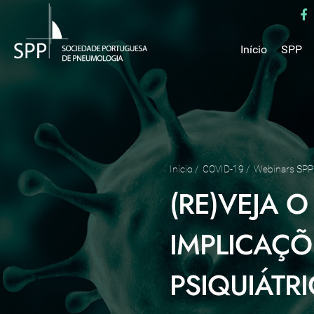
Início
SPP
Mensa
Miss
Estru
Estat
Núcle
Início
/
COVID-19
/
Webinars SPP
Parce
(RE)VEJA O
Como 
Medal
IMPLICAÇÕ
PSIQUIÁTR