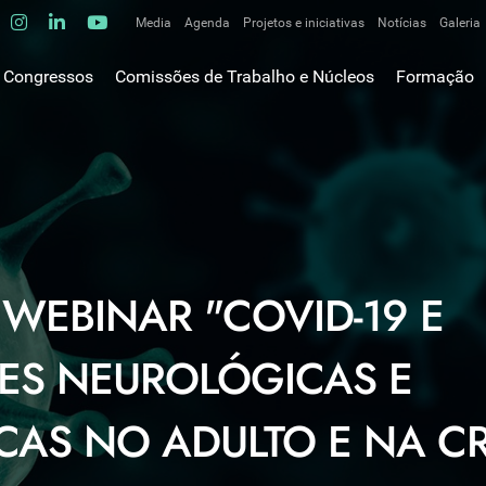
Media
Agenda
Projetos e iniciativas
Notícias
Galeria
Comunicados de imprensa
Congressos
Comissões de Trabalho e Núcleos
Formação
Clipping
gem do Presidente
Comissões de trabalho
Escola da C
ão
Alergologia Respiratória
E-learnings
Bronquiectasias
tura
Hot Topics
Cirurgia Torácica
utos
Fórum das 
Doente Crítico Respiratório
o Museológico
Outros cur
Doenças do Interstício Pulmonar
iros
 WEBINAR "COVID-19 E
Doenças Ocupacionais e do Ambiente
tornar-se sócio
Doenças Vasculares Pulmonares
has de ouro SPP
ES NEUROLÓGICAS E
Fisiopatologia Respiratória e DPOC
Infecciologia Respiratória
ICAS NO ADULTO E NA C
Patologia Respiratória do Sono
Pneumologia Oncológica