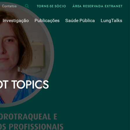
TORNE-SE SÓCIO
ÁREA RESERVADA EXTRANET
Contatos
Investigação
Publicações
Saúde Pública
LungTalks
iência
Bases de dados
Asma
Divulgação
Prémios e Bolsas
Cancro do pulmão
Oxigénio
Revistas Científicas
 em Pneumologia
Projectos de Investigação
COVID-19
Pulmonology
Comissões de Trabalho
COVID Longo 
Pesquisa Bibliográfica
sos
Cuidados Respiratórios Domiciliários
Revistas Médicas
Dispositivos Inalatórios
OT TOPICS
Revisões, Recomendações e Tomadas de Posição 
DPOC
Arquivo
Pneumonia
50 anos Sociedade Portuguesa de Pneumologia
Sono
Livros Publicados
Tabagismo
Tuberculose