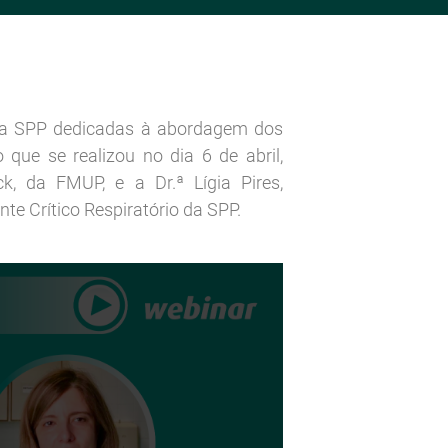
 da SPP dedicadas à abordagem dos
que se realizou no dia 6 de abril,
k, da FMUP, e a Dr.ª Lígia Pires,
e Crítico Respiratório da SPP.