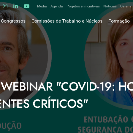
Media
Agenda
Projetos e iniciativas
Notícias
Galeria
Comunicados de imprensa
Congressos
Comissões de Trabalho e Núcleos
Formação
Clipping
gem do Presidente
Comissões de trabalho
Escola da C
ão
Alergologia Respiratória
E-learnings
Bronquiectasias
tura
Hot Topics
Cirurgia Torácica
utos
Fórum das 
Doente Crítico Respiratório
o Museológico
Outros cur
Doenças do Interstício Pulmonar
iros
 WEBINAR "COVID-19: H
Doenças Ocupacionais e do Ambiente
tornar-se sócio
Doenças Vasculares Pulmonares
has de ouro SPP
NTES CRÍTICOS"
Fisiopatologia Respiratória e DPOC
Infecciologia Respiratória
Patologia Respiratória do Sono
Pneumologia Oncológica