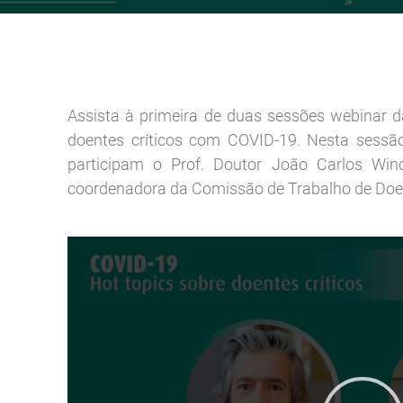
Reabilitação Respiratória
Tabagismo
Técnicas Endoscópicas
Tuberculose
Ventilação Domiciliária
Assista à primeira de duas sessões webinar
Núcleos e Grupo de Estudos
doentes críticos com COVID-19. Nesta sessão 
Núcleo de Cardiopneumologistas
participam o Prof. Doutor João Carlos Winc
Núcleo de Enfermeiros
coordenadora da Comissão de Trabalho de Doent
Núcleo de Fisioterapeutas Respiratórios
Núcleo Jovens Pneumologistas
Grupo de Estudos Défice de Alfa-1 Antitripsina
Núcleo de Estudo de Fibrose Quística