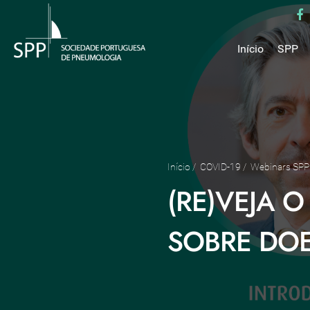
Início
SPP
Mensa
Miss
Estru
Estat
Núcle
Início
/
COVID-19
/
Webinars SPP
Parce
(RE)VEJA O
Como 
Medal
SOBRE DOE