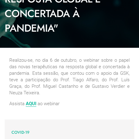
CONCERTADA À
PANDEMIA"
Realizou-se, no dia 6 de outubro, o webinar sobre o papel
das novas terapêuticas na resposta global e concertada à
pandemia. Esta sessão, que contou com o apoio da GSK,
teve a participação do Prof. Tiago Alfaro, do Prof. Luís
Graça, do Prof. Miguel Castanho e de Gustavo Verdier e
Neuza Teixeira.
Assista
AQUI
ao webinar
COVID-19