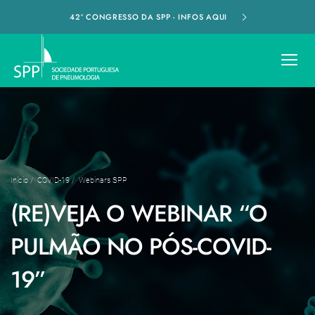
42º CONGRESSO DA SPP - INFOS AQUI
Início
/
COVID-19
/
Webinars SPP
(RE)VEJA O WEBINAR “O
PULMÃO NO PÓS-COVID-
19”