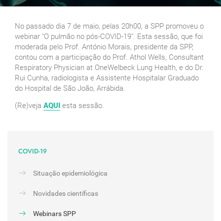
No passado dia 7 de maio, pelas 20h00, a SPP promoveu o
webinar "O pulmão no pós-COVID-19". Esta sessão, que foi
moderada pelo Prof. António Morais, presidente da SPP,
contou com a participação do Prof. Athol Wells, Consultant
Respiratory Physician at OneWelbeck Lung Health, e do Dr.
Rui Cunha, radiologista e Assistente Hospitalar Graduado
do Hospital de São João, Arrábida.
(Re)veja
AQUI
esta sessão.
COVID-19
Situação epidemiológica
Novidades científicas
Webinars SPP