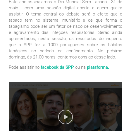
Este ano assinalamos o Dia Mundial Sem Tabaco - 31 de
maio - com uma sessão digital aberta a quem queira
assistir. O tema central do debate será o efeito que o
tabaco tem no sistema imunitário e de que forma o
tabagismo pode ser um fator de risco de desenvolvimento
e agravamento das infeções respiratórias. Serão ainda
apresentados, nesta sessão, os resultados do inquérito
que a SPP fez a 1000 portugueses sobre os hábitos
tabágicos no período de confinamento. No próximo
domingo, às 21.00 horas, contamos consigo desse lado.
Pode assistir no
facebook da SPP
ou na
plataforma.