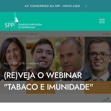
42º CONGRESSO DA SPP - INFOS AQUI
Início
/
COVID-19
/
Webinars SPP
(RE)VEJA O WEBINAR
"TABACO E IMUNIDADE"