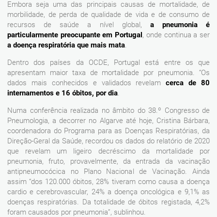
Embora seja uma das principais causas de mortalidade, de
morbilidade, de perda de qualidade de vida e de consumo de
recursos de saúde a nível global,
a pneumonia é
particularmente preocupante em Portugal
, onde continua a ser
a doença respiratória que mais mata
.
Dentro dos países da OCDE, Portugal está entre os que
apresentam maior taxa de mortalidade por pneumonia. “Os
dados mais conhecidos e validados revelam
cerca de 80
internamentos e 16 óbitos, por dia
.
Numa conferência realizada no âmbito do 38.º Congresso de
Pneumologia, a decorrer no Algarve até hoje, Cristina Bárbara,
coordenadora do Programa para as Doenças Respiratórias, da
Direção-Geral da Saúde, recordou os dados do relatório de 2020
que revelam um ligeiro decréscimo da mortalidade por
pneumonia, fruto, provavelmente, da entrada da vacinação
antipneumocócica no Plano Nacional de Vacinação. Ainda
assim “dos 120.000 óbitos, 28% tiveram como causa a doença
cardio e cerebrovascular, 24% a doença oncológica e 9,1% as
doenças respiratórias. Da totalidade de óbitos registada, 4,2%
foram causados por pneumonia”, sublinhou.