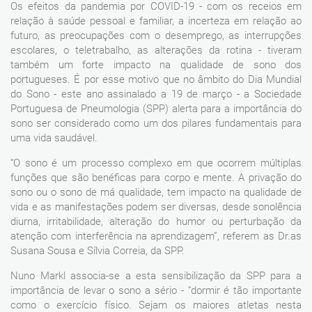
Os efeitos da pandemia por COVID-19 - com os receios em
relação à saúde pessoal e familiar, a incerteza em relação ao
futuro, as preocupações com o desemprego, as interrupções
escolares, o teletrabalho, as alterações da rotina - tiveram
também um forte impacto na qualidade de sono dos
portugueses. É por esse motivo que no âmbito do Dia Mundial
do Sono - este ano assinalado a 19 de março - a Sociedade
Portuguesa de Pneumologia (SPP) alerta para a importância do
sono ser considerado como um dos pilares fundamentais para
uma vida saudável.
“O sono é um processo complexo em que ocorrem múltiplas
funções que são benéficas para corpo e mente. A privação do
sono ou o sono de má qualidade, tem impacto na qualidade de
vida e as manifestações podem ser diversas, desde sonolência
diurna, irritabilidade, alteração do humor ou perturbação da
atenção com interferência na aprendizagem”, referem as Dr.as
Susana Sousa e Sílvia Correia, da SPP.
Nuno Markl associa-se a esta sensibilização da SPP para a
importância de levar o sono a sério - “dormir é tão importante
como o exercício físico. Sejam os maiores atletas nesta