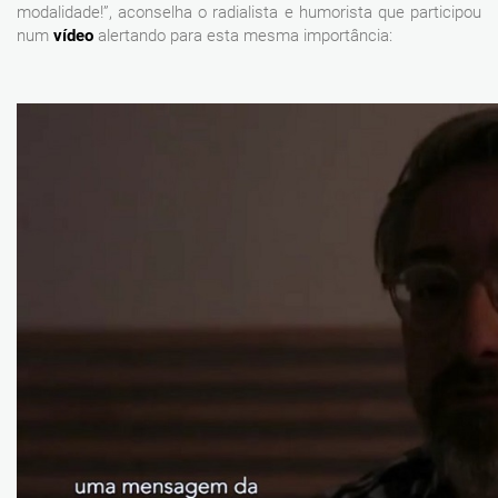
modalidade!”, aconselha o radialista e humorista que participou
num
vídeo
alertando para esta mesma importância: