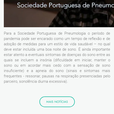
Para a Sociedade Portuguesa de Pneumologia o período de
pandemia pode ser encarado como um tempo de reflexão e de
adoção de medidas para um estilo de vida saudável – no qual
deve estar incluída uma boa noite de sono. É ainda importante
estar atento a eventuais sintomas de doenças do sono entre as
quais se incluem a insónia (dificuldade em iniciar, manter o
sono ou em acordar mais cedo com a sensação de sono
insuficiente) e a apneia do sono (sinais e sintomas mais
frequentes - ressonar, pausas na respiração presenciadas pelo
parceiro, sonolência diurna excessiva).
MAIS NOTÍCIAS